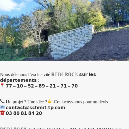
Nous détenons l’exclusivité ℝ𝔼𝔻𝕀-ℝ𝕆ℂ𝕂 𝘀𝘂𝗿 𝗹𝗲𝘀
𝗱𝗲́𝗽𝗮𝗿𝘁𝗲𝗺𝗲𝗻𝘁𝘀 :
𝟳𝟳 – 𝟭𝟬 – 𝟱𝟮 – 𝟴𝟵 – 𝟮𝟭 – 𝟳𝟭 – 𝟳𝟬
Un projet ? Une idée ?
Contactez-nous pour un devis
𝗰𝗼𝗻𝘁𝗮𝗰𝘁@𝘀𝗰𝗵𝗺𝗶𝘁-𝘁𝗽.𝗰𝗼𝗺
𝟬𝟯 𝟴𝟬 𝟴𝟭 𝟴𝟰 𝟮𝟬