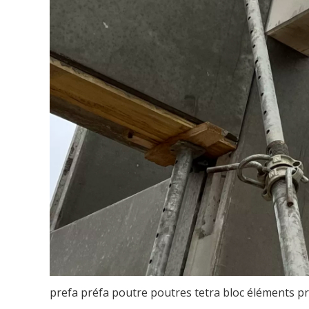
prefa préfa poutre poutres tetra bloc éléments p