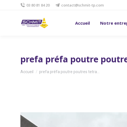
03 80 81 84 20
contact@schmit-tp.com
Accueil
Notre entre
prefa préfa poutre poutr
Vous êtes ici :
Accueil
prefa préfa poutre poutres tetra…