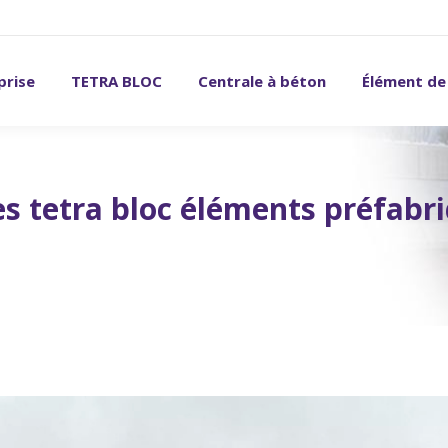
prise
TETRA BLOC
Centrale à béton
Élément de
es tetra bloc éléments préfabr