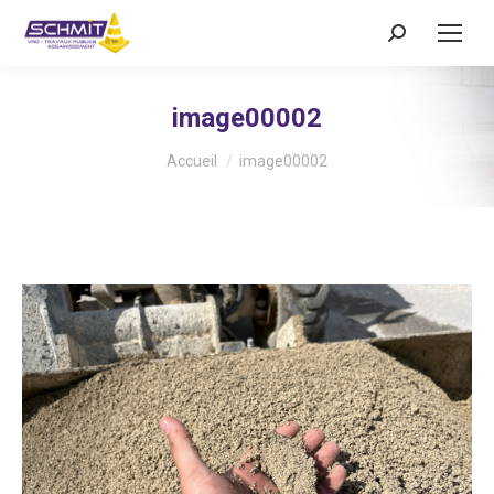
Recherche
:
image00002
Vous êtes ici :
Accueil
image00002