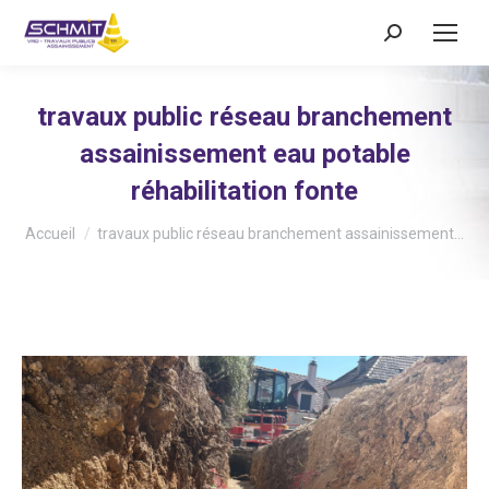
Recherche
:
travaux public réseau branchement
assainissement eau potable
réhabilitation fonte
Vous êtes ici :
Accueil
travaux public réseau branchement assainissement…