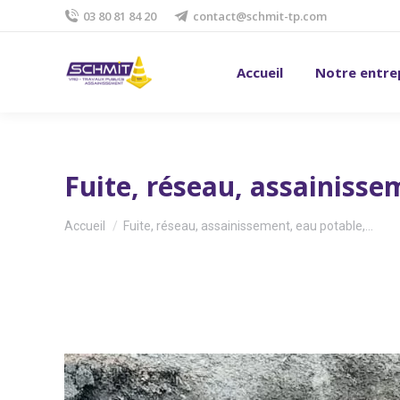
03 80 81 84 20
contact@schmit-tp.com
Accueil
Notre entre
Fuite, réseau, assainisse
Vous êtes ici :
Accueil
Fuite, réseau, assainissement, eau potable,…