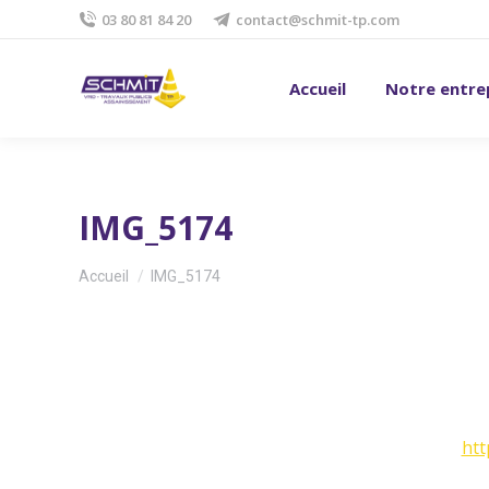
03 80 81 84 20
contact@schmit-tp.com
Accueil
Notre entre
IMG_5174
Vous êtes ici :
Accueil
IMG_5174
htt