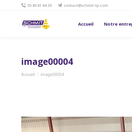
03 80 81 84 20
contact@schmit-tp.com
Accueil
Notre entre
image00004
Vous êtes ici :
Accueil
image00004