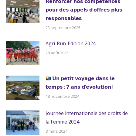
𝗥𝗲𝗻𝗳𝗼𝗿𝗰𝗲𝗿 𝗻𝗼𝘀 𝗰𝗼𝗺𝗽𝗲́𝘁𝗲𝗻𝗰𝗲𝘀
𝗽𝗼𝘂𝗿 𝗱𝗲𝘀 𝗮𝗽𝗽𝗲𝗹𝘀 𝗱’𝗼𝗳𝗳𝗿𝗲𝘀 𝗽𝗹𝘂𝘀
𝗿𝗲𝘀𝗽𝗼𝗻𝘀𝗮𝗯𝗹𝗲𝘀
23 septembre 2025
Agri-Run-Edition 2024
28 août 2025
𝗨𝗻 𝗽𝗲𝘁𝗶𝘁 𝘃𝗼𝘆𝗮𝗴𝗲 𝗱𝗮𝗻𝘀 𝗹𝗲
𝘁𝗲𝗺𝗽𝘀 : 𝟳 𝗮𝗻𝘀 𝗱’𝗲́𝘃𝗼𝗹𝘂𝘁𝗶𝗼𝗻 !
18 novembre 2024
Journée internationale des droits de
la Femme 2024
8 mars 2024