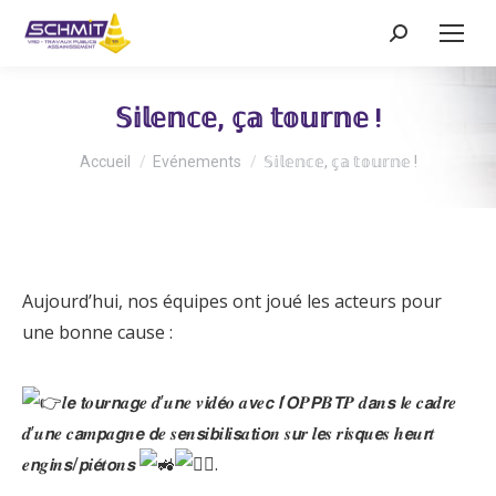
Recherche
:
𝕊𝕚𝕝𝕖𝕟𝕔𝕖, 𝕔̧𝕒 𝕥𝕠𝕦𝕣𝕟𝕖 !
Vous êtes ici :
Accueil
Evénements
𝕊𝕚𝕝𝕖𝕟𝕔𝕖, 𝕔̧𝕒 𝕥𝕠𝕦𝕣𝕟𝕖 !
Aujourd’hui, nos équipes ont joué les acteurs pour
une bonne cause :
𝒍𝙚 𝙩𝒐𝙪𝒓𝙣𝒂𝙜𝒆 𝒅’𝒖𝙣𝒆 𝒗𝙞𝒅𝙚́𝒐 𝒂𝙫𝒆𝙘 𝙡’𝙊𝑷𝙋𝑩𝙏𝑷 𝒅𝙖𝒏𝙨 𝙡𝒆 𝒄𝙖𝒅𝙧𝒆
𝒅’𝒖𝙣𝒆 𝒄𝙖𝒎𝙥𝒂𝙜𝒏𝙚 𝙙𝒆 𝒔𝙚𝒏𝙨𝒊𝙗𝒊𝙡𝒊𝙨𝒂𝙩𝒊𝙤𝒏 𝒔𝙪𝒓 𝒍𝙚𝒔 𝒓𝙞𝒔𝙦𝒖𝙚𝒔 𝒉𝙚𝒖𝙧𝒕
𝒆𝙣𝒈𝙞𝒏𝙨/𝙥𝒊𝙚́𝒕𝙤𝒏𝙨
.