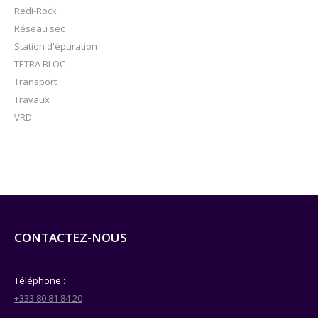
Redi-Rock
Réseau sec
Station d'épuration
TETRA BLOC
Transport
Travaux
VRD
CONTACTEZ-NOUS
Téléphone :
+333 80 81 84 20