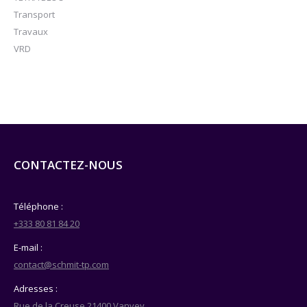
Transport
Travaux
VRD
CONTACTEZ-NOUS
Téléphone :
+333 80 81 84 20
E-mail :
contact@schmit-tp.com
Adresses :
Rue de la Creuse 21400 Vanvey