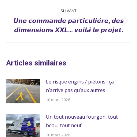
:
SUIVANT
𝙐𝙣𝙚 𝙘𝙤𝙢𝙢𝙖𝙣𝙙𝙚 𝙥𝙖𝙧𝙩𝙞𝙘𝙪𝙡𝙞𝙚̀𝙧𝙚, 𝙙𝙚𝙨
Article
𝙙𝙞𝙢𝙚𝙣𝙨𝙞𝙤𝙣𝙨 𝙓𝙓𝙇… 𝙫𝙤𝙞𝙡𝙖̀ 𝙡𝙚 𝙥𝙧𝙤𝙟𝙚𝙩.
suivant
:
Articles similaires
Le risque engins / piétons : ça
n’arrive pas qu’aux autres
10 mars 2026
Un tout nouveau fourgon, tout
beau, tout neuf
10 mars 2026