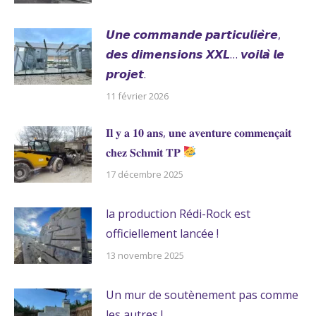
𝙐𝙣𝙚 𝙘𝙤𝙢𝙢𝙖𝙣𝙙𝙚 𝙥𝙖𝙧𝙩𝙞𝙘𝙪𝙡𝙞𝙚̀𝙧𝙚,
𝙙𝙚𝙨 𝙙𝙞𝙢𝙚𝙣𝙨𝙞𝙤𝙣𝙨 𝙓𝙓𝙇… 𝙫𝙤𝙞𝙡𝙖̀ 𝙡𝙚
𝙥𝙧𝙤𝙟𝙚𝙩.
11 février 2026
𝐈𝐥 𝐲 𝐚 𝟏𝟎 𝐚𝐧𝐬, 𝐮𝐧𝐞 𝐚𝐯𝐞𝐧𝐭𝐮𝐫𝐞 𝐜𝐨𝐦𝐦𝐞𝐧𝐜̧𝐚𝐢𝐭
𝐜𝐡𝐞𝐳 𝐒𝐜𝐡𝐦𝐢𝐭 𝐓𝐏
17 décembre 2025
la production Rédi-Rock est
officiellement lancée !
13 novembre 2025
Un mur de soutènement pas comme
les autres !