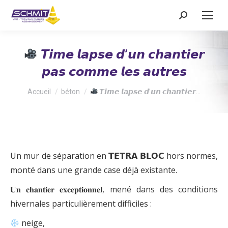
Recherche
:
𝙏𝙞𝙢𝙚 𝙡𝙖𝙥𝙨𝙚 𝙙’𝙪𝙣 𝙘𝙝𝙖𝙣𝙩𝙞𝙚𝙧
𝙥𝙖𝙨 𝙘𝙤𝙢𝙢𝙚 𝙡𝙚𝙨 𝙖𝙪𝙩𝙧𝙚𝙨
Vous êtes ici :
Accueil
béton
𝙏𝙞𝙢𝙚 𝙡𝙖𝙥𝙨𝙚 𝙙’𝙪𝙣 𝙘𝙝𝙖𝙣𝙩𝙞𝙚𝙧…
Un mur de séparation en 𝗧𝗘𝗧𝗥𝗔 𝗕𝗟𝗢𝗖 hors normes,
monté dans une grande case déjà existante.
𝐔𝐧 𝐜𝐡𝐚𝐧𝐭𝐢𝐞𝐫 𝐞𝐱𝐜𝐞𝐩𝐭𝐢𝐨𝐧𝐧𝐞𝐥, mené dans des conditions
hivernales particulièrement difficiles :
neige,