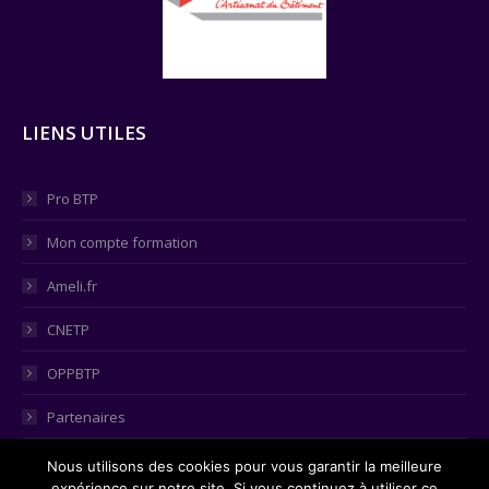
LIENS UTILES
Pro BTP
Mon compte formation
Ameli.fr
CNETP
OPPBTP
Partenaires
Consulter le tableau égalité hommes-femmes
Nous utilisons des cookies pour vous garantir la meilleure
expérience sur notre site. Si vous continuez à utiliser ce