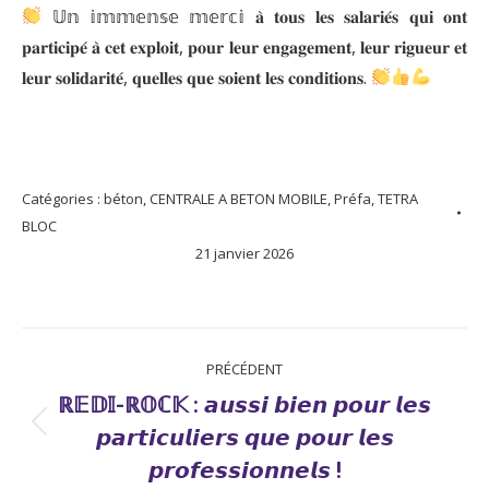
𝕌𝕟 𝕚𝕞𝕞𝕖𝕟𝕤𝕖 𝕞𝕖𝕣𝕔𝕚 𝐚̀ 𝐭𝐨𝐮𝐬 𝐥𝐞𝐬 𝐬𝐚𝐥𝐚𝐫𝐢𝐞́𝐬 𝐪𝐮𝐢 𝐨𝐧𝐭
𝐩𝐚𝐫𝐭𝐢𝐜𝐢𝐩𝐞́ 𝐚̀ 𝐜𝐞𝐭 𝐞𝐱𝐩𝐥𝐨𝐢𝐭, 𝐩𝐨𝐮𝐫 𝐥𝐞𝐮𝐫 𝐞𝐧𝐠𝐚𝐠𝐞𝐦𝐞𝐧𝐭, 𝐥𝐞𝐮𝐫 𝐫𝐢𝐠𝐮𝐞𝐮𝐫 𝐞𝐭
𝐥𝐞𝐮𝐫 𝐬𝐨𝐥𝐢𝐝𝐚𝐫𝐢𝐭𝐞́, 𝐪𝐮𝐞𝐥𝐥𝐞𝐬 𝐪𝐮𝐞 𝐬𝐨𝐢𝐞𝐧𝐭 𝐥𝐞𝐬 𝐜𝐨𝐧𝐝𝐢𝐭𝐢𝐨𝐧𝐬.
Catégories :
béton
,
CENTRALE A BETON MOBILE
,
Préfa
,
TETRA
BLOC
21 janvier 2026
NAVIGATION
PRÉCÉDENT
ARTICLE
ℝ𝔼𝔻𝕀-ℝ𝕆ℂ𝕂 : 𝙖𝙪𝙨𝙨𝙞 𝙗𝙞𝙚𝙣 𝙥𝙤𝙪𝙧 𝙡𝙚𝙨
Article
𝙥𝙖𝙧𝙩𝙞𝙘𝙪𝙡𝙞𝙚𝙧𝙨 𝙦𝙪𝙚 𝙥𝙤𝙪𝙧 𝙡𝙚𝙨
précédent
𝙥𝙧𝙤𝙛𝙚𝙨𝙨𝙞𝙤𝙣𝙣𝙚𝙡𝙨 !