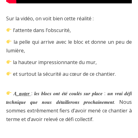
Sur la vidéo, on voit bien cette réalité :
l’attente dans l’obscurité,
la pelle qui arrive avec le bloc et donne un peu de
lumière,
la hauteur impressionnante du mur,
et surtout la sécurité au cœur de ce chantier.
𝑨̀͟͟ ͟𝒏͟𝒐͟𝒕͟𝒆͟𝒓͟ : 𝒍𝒆𝒔 𝒃𝒍𝒐𝒄𝒔 𝒐𝒏𝒕 𝒆́𝒕𝒆́ 𝒄𝒐𝒖𝒍𝒆́𝒔 𝒔𝒖𝒓 𝒑𝒍𝒂𝒄𝒆 : 𝒖𝒏 𝒗𝒓𝒂𝒊 𝒅𝒆́𝒇𝒊
𝒕𝒆𝒄𝒉𝒏𝒊𝒒𝒖𝒆 𝒒𝒖𝒆 𝒏𝒐𝒖𝒔 𝒅𝒆́𝒕𝒂𝒊𝒍𝒍𝒆𝒓𝒐𝒏𝒔 𝒑𝒓𝒐𝒄𝒉𝒂𝒊𝒏𝒆𝒎𝒆𝒏𝒕. Nous
sommes extrêmement fiers d’avoir mené ce chantier à
terme et d’avoir relevé ce défi collectif.