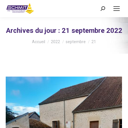
Recherche
:
Archives du jour :
21 septembre 2022
Vous êtes ici :
Accueil
2022
septembre
21