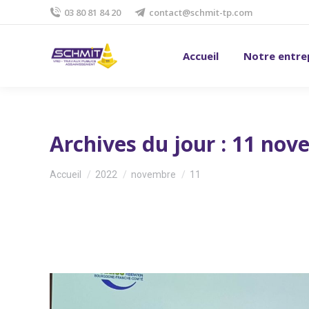
03 80 81 84 20
contact@schmit-tp.com
Accueil
Notre entre
Archives du jour :
11 nov
Vous êtes ici :
Accueil
2022
novembre
11