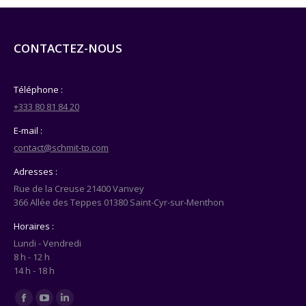
CONTACTEZ-NOUS
Téléphone :
+333 80 81 84 20
E-mail :
contact@schmit-tp.com
Adresses :
Rue de la Creuse 21400 Vanvey
366 Allée des Teppes 01380 Saint-Cyr-sur-Menthon
Horaires :
Lundi - Vendredi
8 h - 12 h
14 h - 18 h
Trouvez nous sur :