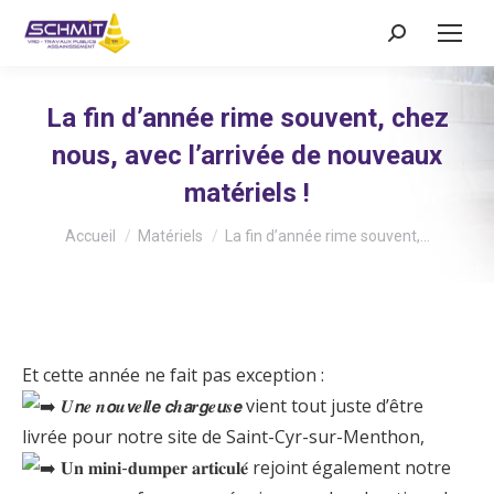
Recherche
:
La fin d’année rime souvent, chez
nous, avec l’arrivée de nouveaux
matériels !
Vous êtes ici :
Accueil
Matériels
La fin d’année rime souvent,…
Et cette année ne fait pas exception :
𝑼𝙣𝒆 𝒏𝙤𝒖𝙫𝒆𝙡𝒍𝙚 𝙘𝒉𝙖𝒓𝙜𝒆𝙪𝒔𝙚 vient tout juste d’être
livrée pour notre site de Saint-Cyr-sur-Menthon,
𝐔𝐧 𝐦𝐢𝐧𝐢-𝐝𝐮𝐦𝐩𝐞𝐫 𝐚𝐫𝐭𝐢𝐜𝐮𝐥𝐞́ rejoint également notre