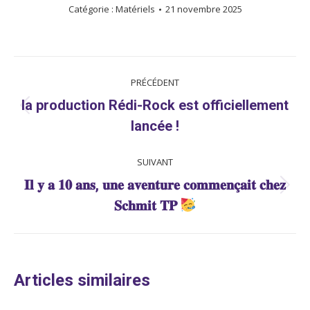
Catégorie :
Matériels
21 novembre 2025
NAVIGATION
PRÉCÉDENT
ARTICLE
la production Rédi-Rock est officiellement
Article
lancée !
précédent
:
SUIVANT
𝐈𝐥 𝐲 𝐚 𝟏𝟎 𝐚𝐧𝐬, 𝐮𝐧𝐞 𝐚𝐯𝐞𝐧𝐭𝐮𝐫𝐞 𝐜𝐨𝐦𝐦𝐞𝐧𝐜̧𝐚𝐢𝐭 𝐜𝐡𝐞𝐳
Article
𝐒𝐜𝐡𝐦𝐢𝐭 𝐓𝐏
suivant
:
Articles similaires