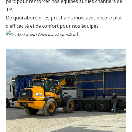
parc pour renforcer nos équipes sur les chantiers de
TP.
De quoi aborder les prochains mois avec encore plus
d’efficacité et de confort pour nos équipes.
𝒩ℴℯ̈𝓁 𝒶𝓋𝒶𝓃𝓉 𝓁’𝒽ℯ𝓊𝓇ℯ… ℯ𝓉 ℴ𝓃 𝒶𝒹ℴ𝓇ℯ !