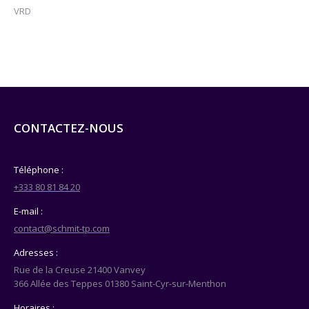
VRD
CONTACTEZ-NOUS
Téléphone :
+333 80 81 84 20
E-mail :
contact@schmit-tp.com
Adresses :
Rue de la Creuse 21400 Vanvey
366 Allée des Teppes 01380 Saint-Cyr-sur-Menthon
Horaires :