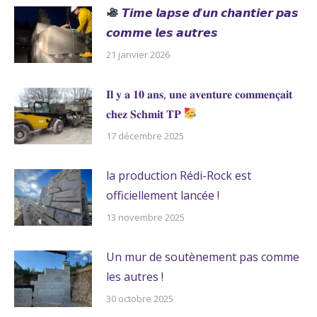
𝙏𝙞𝙢𝙚 𝙡𝙖𝙥𝙨𝙚 𝙙’𝙪𝙣 𝙘𝙝𝙖𝙣𝙩𝙞𝙚𝙧 𝙥𝙖𝙨
𝙘𝙤𝙢𝙢𝙚 𝙡𝙚𝙨 𝙖𝙪𝙩𝙧𝙚𝙨
21 janvier 2026
𝐈𝐥 𝐲 𝐚 𝟏𝟎 𝐚𝐧𝐬, 𝐮𝐧𝐞 𝐚𝐯𝐞𝐧𝐭𝐮𝐫𝐞 𝐜𝐨𝐦𝐦𝐞𝐧𝐜̧𝐚𝐢𝐭
𝐜𝐡𝐞𝐳 𝐒𝐜𝐡𝐦𝐢𝐭 𝐓𝐏
17 décembre 2025
la production Rédi-Rock est
officiellement lancée !
13 novembre 2025
Un mur de soutènement pas comme
les autres !
30 octobre 2025