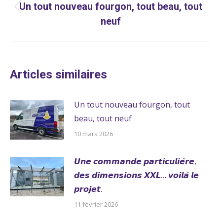
ARTICLE
Un tout nouveau fourgon, tout beau, tout
Article
neuf
précédent
:
Articles similaires
Un tout nouveau fourgon, tout
beau, tout neuf
10 mars 2026
𝙐𝙣𝙚 𝙘𝙤𝙢𝙢𝙖𝙣𝙙𝙚 𝙥𝙖𝙧𝙩𝙞𝙘𝙪𝙡𝙞𝙚̀𝙧𝙚,
𝙙𝙚𝙨 𝙙𝙞𝙢𝙚𝙣𝙨𝙞𝙤𝙣𝙨 𝙓𝙓𝙇… 𝙫𝙤𝙞𝙡𝙖̀ 𝙡𝙚
𝙥𝙧𝙤𝙟𝙚𝙩.
11 février 2026