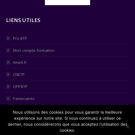
LIENS UTILES
Pro BTP
Mon compte formation
Ameli.fr
CNETP
OPPBTP
Partenaires
Consulter le tableau égalité hommes-femmes
Nous utilisons des cookies pour vous garantir la meilleure
expérience sur notre site. Si vous continuez à utiliser ce
dernier, nous considérerons que vous acceptez l'utilisation des
cookies.
2021 ©
Web Communication