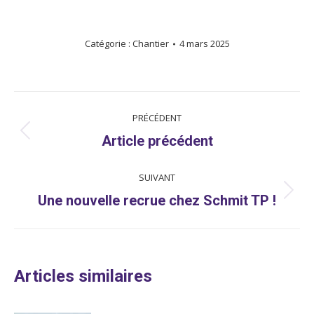
Catégorie :
Chantier
4 mars 2025
NAVIGATION
PRÉCÉDENT
ARTICLE
Article
Article précédent
précédent
SUIVANT
:
Article
Une nouvelle recrue chez Schmit TP !
suivant
:
Articles similaires