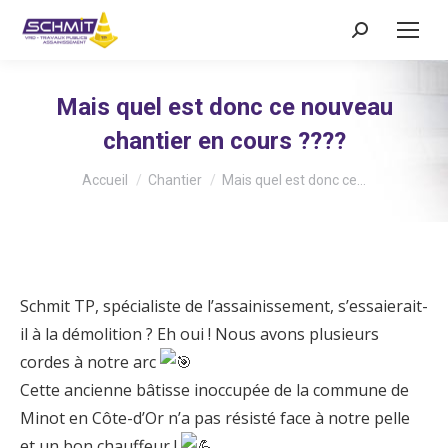
Recherche
:
Mais quel est donc ce nouveau
chantier en cours ????
Vous êtes ici :
Accueil
Chantier
Mais quel est donc ce…
Schmit TP, spécialiste de l’assainissement, s’essaierait-
il à la démolition ? Eh oui ! Nous avons plusieurs
cordes à notre arc
Cette ancienne bâtisse inoccupée de la commune de
Minot en Côte-d’Or n’a pas résisté face à notre pelle
et un bon chauffeur !