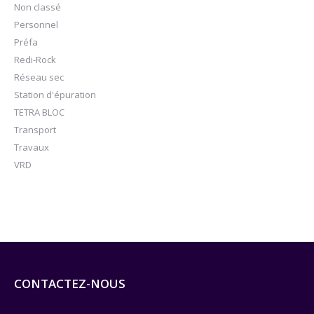
Non classé
Personnel
Préfa
Redi-Rock
Réseau sec
Station d'épuration
TETRA BLOC
Transport
Travaux
VRD
CONTACTEZ-NOUS