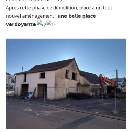
Après cette phase de démolition, place à un tout
nouvel aménagement : 𝘂𝗻𝗲 𝗯𝗲𝗹𝗹𝗲 𝗽𝗹𝗮𝗰𝗲
𝘃𝗲𝗿𝗱𝗼𝘆𝗮𝗻𝘁𝗲