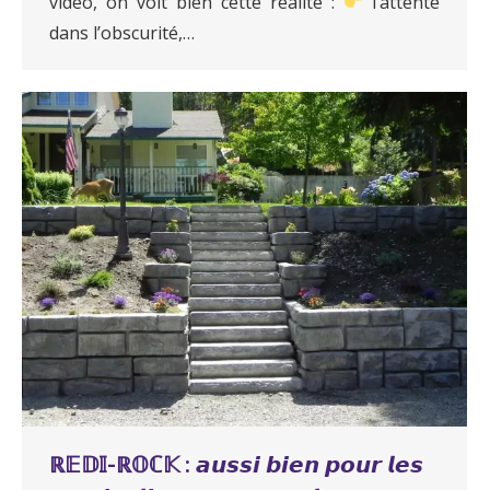
vidéo, on voit bien cette réalité :
l’attente
dans l’obscurité,…
ℝ𝔼𝔻𝕀-ℝ𝕆ℂ𝕂 : 𝙖𝙪𝙨𝙨𝙞 𝙗𝙞𝙚𝙣 𝙥𝙤𝙪𝙧 𝙡𝙚𝙨