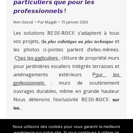
𝙥𝙖𝙧𝙩𝙞𝙘𝙪𝙡𝙞𝙚𝙧𝙨 𝙦𝙪𝙚 𝙥𝙤𝙪𝙧 𝙡𝙚𝙨
𝙥𝙧𝙤𝙛𝙚𝙨𝙨𝙞𝙤𝙣𝙣𝙚𝙡𝙨 !
Non classé
Par
Magali
15 janvier 2026
Les solutions ℝ𝔼𝔻𝕀-ℝ𝕆ℂ𝕂 s’adaptent à tous
vos projets, d𝒖 𝒑𝒍𝒖𝒔 𝒆𝒔𝒕𝒉𝒆́𝒕𝒊𝒒𝒖𝒆 𝒂𝒖 𝒑𝒍𝒖𝒔 𝒕𝒆𝒄𝒉𝒏𝒊𝒒𝒖𝒆 et
les photos ci-jointes parlent d’elles-mêmes.
C͟h͟e͟z͟ ͟l͟e͟s͟ ͟p͟a͟r͟t͟i͟c͟u͟l͟i͟e͟r͟s͟ : clôture de propriété murs
pour jardinières escaliers intégrés terrasses et
aménagements extérieurs P͟o͟u͟r͟ ͟l͟e͟s͟
͟p͟r͟o͟f͟e͟s͟s͟i͟o͟n͟n͟e͟l͟s͟ : murs de soutènement
ouvrages durables, même en grande hauteur
Nous détenons l’exclusivité ℝ𝔼𝔻𝕀-ℝ𝕆ℂ𝕂 𝘀𝘂𝗿
𝗹𝗲𝘀…
Nous utilisons des cookies pour vous garantir la meilleure
expérience sur notre site. Si vous continuez à utiliser ce