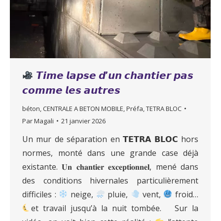
𝙏𝙞𝙢𝙚 𝙡𝙖𝙥𝙨𝙚 𝙙’𝙪𝙣 𝙘𝙝𝙖𝙣𝙩𝙞𝙚𝙧 𝙥𝙖𝙨
𝙘𝙤𝙢𝙢𝙚 𝙡𝙚𝙨 𝙖𝙪𝙩𝙧𝙚𝙨
béton
,
CENTRALE A BETON MOBILE
,
Préfa
,
TETRA BLOC
Par
Magali
21 janvier 2026
Un mur de séparation en 𝗧𝗘𝗧𝗥𝗔 𝗕𝗟𝗢𝗖 hors
normes, monté dans une grande case déjà
existante. 𝐔𝐧 𝐜𝐡𝐚𝐧𝐭𝐢𝐞𝐫 𝐞𝐱𝐜𝐞𝐩𝐭𝐢𝐨𝐧𝐧𝐞𝐥, mené dans
des conditions hivernales particulièrement
difficiles :
neige,
pluie,
vent,
froid…
et travail jusqu’à la nuit tombée. Sur la