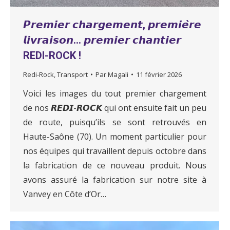
𝙋𝙧𝙚𝙢𝙞𝙚𝙧 𝙘𝙝𝙖𝙧𝙜𝙚𝙢𝙚𝙣𝙩, 𝙥𝙧𝙚𝙢𝙞𝙚̀𝙧𝙚
𝙡𝙞𝙫𝙧𝙖𝙞𝙨𝙤𝙣… 𝙥𝙧𝙚𝙢𝙞𝙚𝙧 𝙘𝙝𝙖𝙣𝙩𝙞𝙚𝙧
REDI-ROCK !
Redi-Rock
,
Transport
Par
Magali
11 février 2026
Voici les images du tout premier chargement
de nos 𝙍𝙀𝘿𝙄-𝙍𝙊𝘾𝙆 qui ont ensuite fait un peu
de route, puisqu’ils se sont retrouvés en
Haute-Saône (70). Un moment particulier pour
nos équipes qui travaillent depuis octobre dans
la fabrication de ce nouveau produit. Nous
avons assuré la fabrication sur notre site à
Vanvey en Côte d’Or…