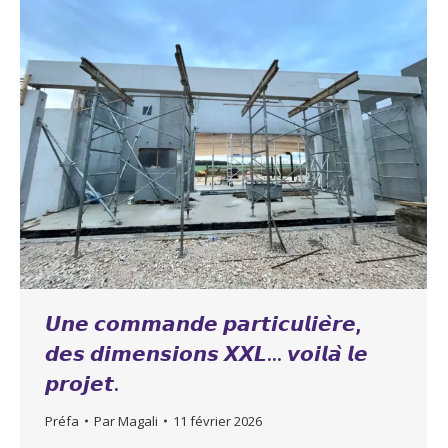
𝙐𝙣𝙚 𝙘𝙤𝙢𝙢𝙖𝙣𝙙𝙚 𝙥𝙖𝙧𝙩𝙞𝙘𝙪𝙡𝙞𝙚̀𝙧𝙚,
𝙙𝙚𝙨 𝙙𝙞𝙢𝙚𝙣𝙨𝙞𝙤𝙣𝙨 𝙓𝙓𝙇… 𝙫𝙤𝙞𝙡𝙖̀ 𝙡𝙚
𝙥𝙧𝙤𝙟𝙚𝙩.
Préfa
Par
Magali
11 février 2026