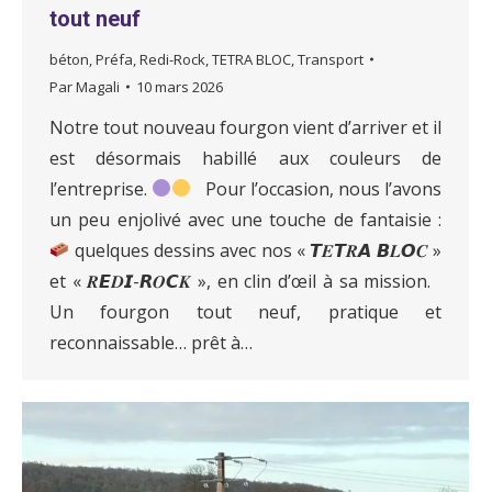
tout neuf
béton
,
Préfa
,
Redi-Rock
,
TETRA BLOC
,
Transport
Par
Magali
10 mars 2026
Notre tout nouveau fourgon vient d’arriver et il
est désormais habillé aux couleurs de
l’entreprise.
Pour l’occasion, nous l’avons
un peu enjolivé avec une touche de fantaisie :
quelques dessins avec nos « 𝙏𝑬𝙏𝑹𝘼 𝘽𝑳𝙊𝑪 »
et « 𝑹𝙀𝑫𝙄-𝙍𝑶𝘾𝑲 », en clin d’œil à sa mission.
Un fourgon tout neuf, pratique et
reconnaissable… prêt à…