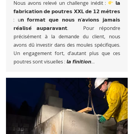
Nous avons relevé un challenge inédit :
𝗹𝗮
𝗳𝗮𝗯𝗿𝗶𝗰𝗮𝘁𝗶𝗼𝗻 𝗱𝗲 𝗽𝗼𝘂𝘁𝗿𝗲𝘀 𝗫𝗫𝗟 𝗱𝗲 𝟭𝟮 𝗺𝗲̀𝘁𝗿𝗲𝘀
: u𝗻 𝗳𝗼𝗿𝗺𝗮𝘁 𝗾𝘂𝗲 𝗻𝗼𝘂𝘀 𝗻’𝗮𝘃𝗶𝗼𝗻𝘀 𝗷𝗮𝗺𝗮𝗶𝘀
𝗿𝗲́𝗮𝗹𝗶𝘀𝗲́ 𝗮𝘂𝗽𝗮𝗿𝗮𝘃𝗮𝗻𝘁. Pour répondre
précisément à la demande du client, nous
avons dû investir dans des moules spécifiques.
Un engagement fort, d’autant plus que ces
poutres sont visuelles : 𝙡𝙖 𝙛𝙞𝙣𝙞𝙩𝙞𝙤𝙣…