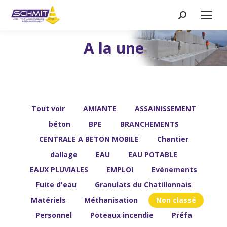
Recherche
:
A la une
Vous êtes ici :
Tout voir
AMIANTE
ASSAINISSEMENT
béton
BPE
BRANCHEMENTS
CENTRALE A BETON MOBILE
Chantier
dallage
EAU
EAU POTABLE
EAUX PLUVIALES
EMPLOI
Evénements
Fuite d'eau
Granulats du Chatillonnais
Matériels
Méthanisation
Non classé
Personnel
Poteaux incendie
Préfa