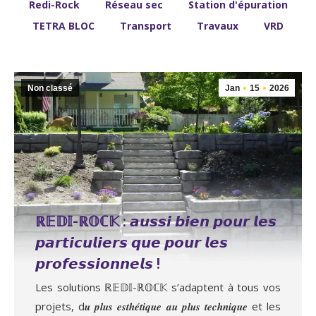
Redi-Rock
Réseau sec
Station d'épuration
TETRA BLOC
Transport
Travaux
VRD
Non classé
Jan
15
2026
ℝ𝔼𝔻𝕀-ℝ𝕆ℂ𝕂 : 𝙖𝙪𝙨𝙨𝙞 𝙗𝙞𝙚𝙣 𝙥𝙤𝙪𝙧 𝙡𝙚𝙨
𝙥𝙖𝙧𝙩𝙞𝙘𝙪𝙡𝙞𝙚𝙧𝙨 𝙦𝙪𝙚 𝙥𝙤𝙪𝙧 𝙡𝙚𝙨
𝙥𝙧𝙤𝙛𝙚𝙨𝙨𝙞𝙤𝙣𝙣𝙚𝙡𝙨 !
Les solutions ℝ𝔼𝔻𝕀-ℝ𝕆ℂ𝕂 s’adaptent à tous vos
projets, d𝒖 𝒑𝒍𝒖𝒔 𝒆𝒔𝒕𝒉𝒆́𝒕𝒊𝒒𝒖𝒆 𝒂𝒖 𝒑𝒍𝒖𝒔 𝒕𝒆𝒄𝒉𝒏𝒊𝒒𝒖𝒆 et les