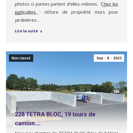
photos ci-jointes parlent d’elles-mêmes. C͟h͟e͟z͟ ͟l͟e͟s͟
͟p͟a͟r͟t͟i͟c͟u͟l͟i͟e͟r͟s͟ : clôture de propriété murs pour
jardinières…
Lire la suite
Non classé
Sep
8
2023
228 TETRA BLOC, 19 tours de
camion….
Nouveau chantier de TETRA BLOC (bloc de béton)