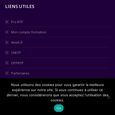
LIENS UTILES
Pro BTP
Mon compte formation
Ameli.fr
CNETP
OPPBTP
Partenaires
Consulter le tableau égalité hommes-femmes
Nous utilisons des cookies pour vous garantir la meilleure
expérience sur notre site. Si vous continuez à utiliser ce
dernier, nous considérerons que vous acceptez l'utilisation des
cookies.
2021 ©
Web Communication
Ok
Mentions légales