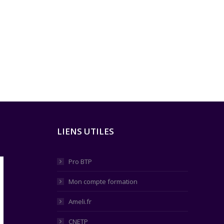
LIENS UTILES
Pro BTP
Mon compte formation
Ameli.fr
CNETP