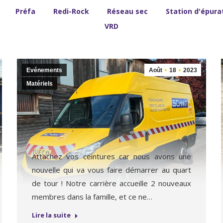
Préfa
Redi-Rock
Réseau sec
Station d'épura
VRD
Evénements
Août
18
2023
Matériels
Attachez vos ceintures car nous avons une
nouvelle qui va vous faire démarrer au quart
de tour ! Notre carrière accueille 2 nouveaux
membres dans la famille, et ce ne…
Lire la suite