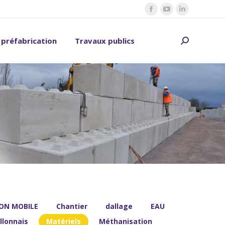
Facebook
YouTube
LinkedIn
page
page
page
 préfabrication
Travaux publics
opens
opens
opens
Recherche
in
in
in
:
new
new
new
window
window
window
ON MOBILE
Chantier
dallage
EAU
llonnais
Matériels
Méthanisation