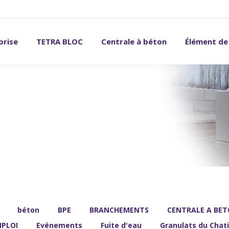
prise
TETRA BLOC
Centrale à béton
Élément de
béton
BPE
BRANCHEMENTS
CENTRALE A BET
PLOI
Evénements
Fuite d'eau
Granulats du Chati