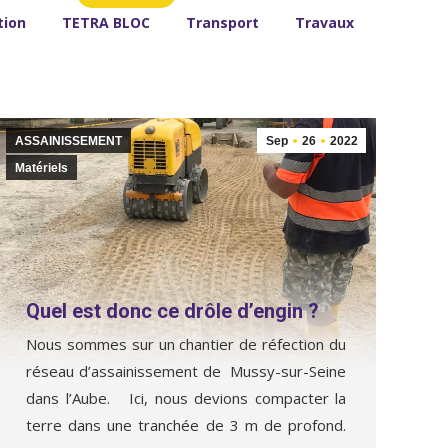
tion
TETRA BLOC
Transport
Travaux
ASSAINISSEMENT
Sep
26
2022
Matériels
Quel est donc ce drôle d’engin ?
Nous sommes sur un chantier de réfection du
réseau d’assainissement de Mussy-sur-Seine
dans l’Aube. Ici, nous devions compacter la
terre dans une tranchée de 3 m de profond.