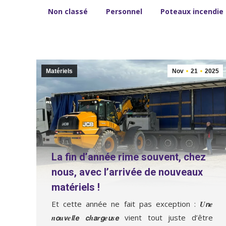
Non classé
Personnel
Poteaux incendie
Matériels
Nov
21
2025
La fin d’année rime souvent, chez
nous, avec l’arrivée de nouveaux
matériels !
Et cette année ne fait pas exception : 𝑼𝙣𝒆
𝒏𝙤𝒖𝙫𝒆𝙡𝒍𝙚 𝙘𝒉𝙖𝒓𝙜𝒆𝙪𝒔𝙚 vient tout juste d’être